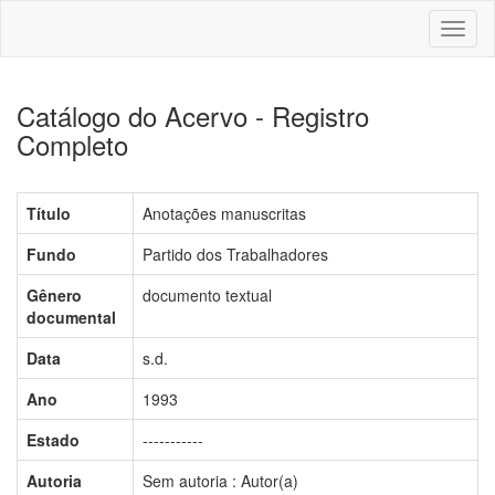
Toggl
naviga
Catálogo do Acervo - Registro
Completo
Título
Anotações manuscritas
Fundo
Partido dos Trabalhadores
Gênero
documento textual
documental
Data
s.d.
Ano
1993
Estado
-----------
Autoria
Sem autoria : Autor(a)